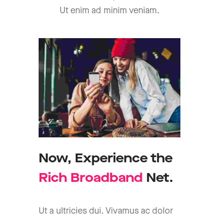
Ut enim ad minim veniam.
Now,
Experience
the
R
i
c
h
B
r
o
a
d
b
a
n
d
Net.
Ut a ultricies dui. Vivamus ac dolor