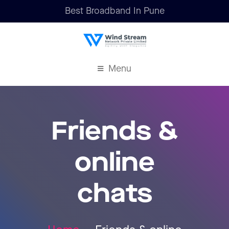
Best Broadband In Pune
Menu
Friends &
online
chats